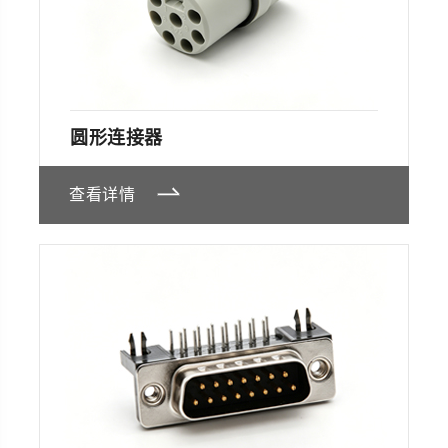
圆形连接器
查看详情