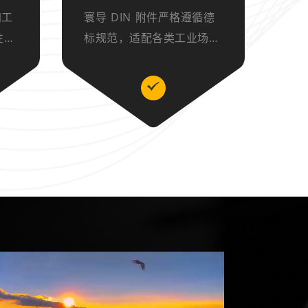
加工
寰导 DIN 附件严格遵循德
性
标规范，适配各类工业场
，适
景，材质优良、安装便捷，
装便
具备防尘、抗干扰特性，可
仪表
搭配 DIN 连接器使用，保
传输
障连接稳定，提供技术支
持，品质可靠。