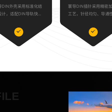
导DIN外壳采用标准化结
寰导DIN插针采用精密
设计，适配DIN导轨快速
工艺，针径均匀、导通
装，密封防护性强，可保
强，耐高低温、抗震动
内部PCB板、继电器等元
配DIN系列连接器，安
，耐震动、抗氧化，适配
捷，为工控设备、仪器
类工业控制场景，品质可
提供稳定的信号与电流
。
保障。
ILE