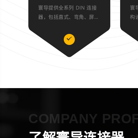
寰导提供全系列 DIN 连接
寰
器，包括直式、弯角、屏蔽
构
型、多芯数规格，适用于工
安
业控制、通讯设备、音频设
护
备等场景，国产浩亭连接器
件
替代，品质稳定，支持批量
各
采购。
靠
COMPANY PROF
了解寰导连接器