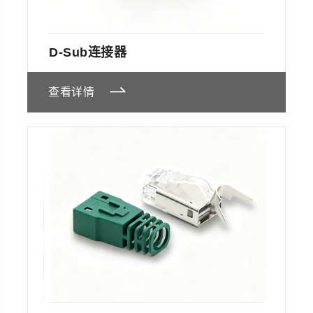
D-Sub连接器
查看详情