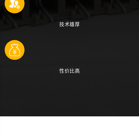
技术雄厚
性价比高