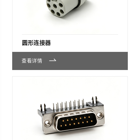
圆形连接器
查看详情