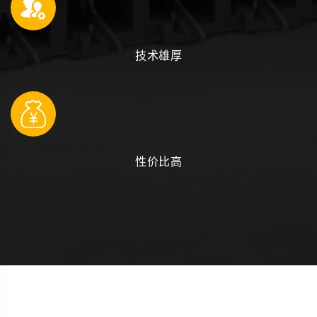
技术雄厚
性价比高