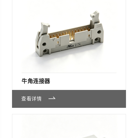
牛角连接器
查看详情