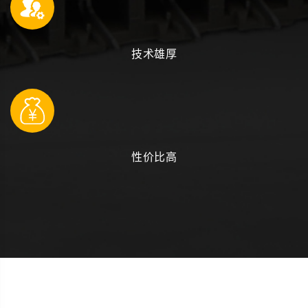
技术雄厚
性价比高