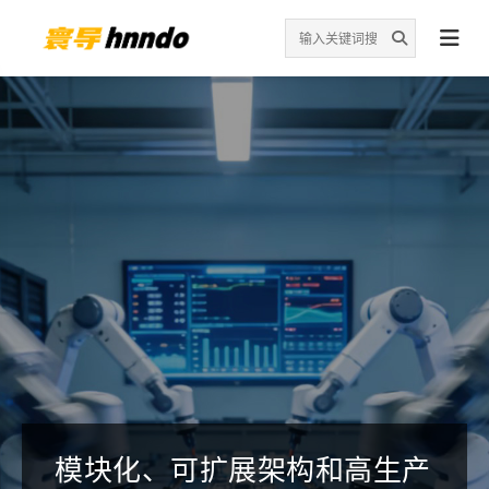
模块化、可扩展架构和高生产